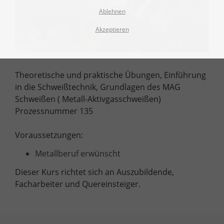
Ablehnen
Akzeptieren
Theoretische und praktische Übungen, Einführung
in die Schweißtechnik, Grundlagen des MAG
Schweißen ( Metall-Aktivgasschweißen)
Prozessnummer 135
Voraussetzungen:
Metallberuf erwünscht
Dieser Kurs richtet sich an Auszubildende,
Facharbeiter und Quereinsteiger.