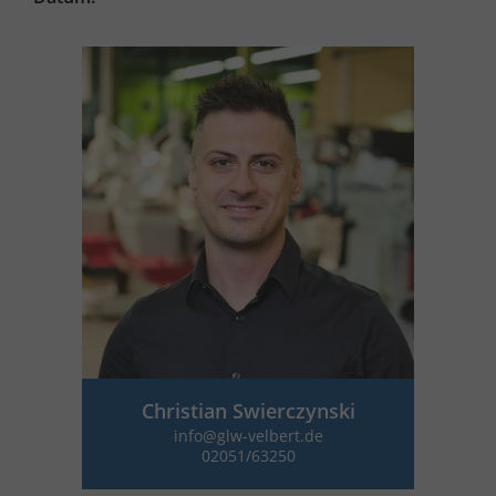
Christian Swierczynski
info@glw-velbert.de
02051/63250