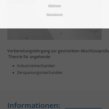
Ablehnen
Akzeptieren
Vorbereitungslehrgang zur gestreckten Abschlussprüfun
Theorie für angehende
Industriemechaniker
Zerspanungsmechaniker
Informationen: